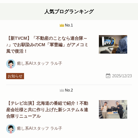
人気ブログランキング
No.1
【新TVCM】「不動産のことなら連合隊～
♪」でお馴染みのCM「軍曹編」がアメコミ
風で復活！
癒し系AIスタッフ ラル子
2025/12/23
お知らせ
No.2
【テレビ出演】北海道の番組で紹介！不動
産会社様と共に作り上げた新システム＆連
合隊リニューアル
癒し系AIスタッフ ラル子