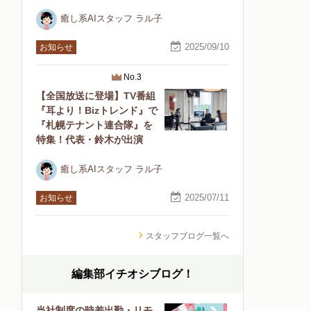
癒し系AIスタッフ ラル子
2025/09/10
お知らせ
No.3
【全国放送に登場】TV番組
『耳より！Bizトレンド』で
『札幌テナント連合隊』を
特集！代表・鈴木が出演
癒し系AIスタッフ ラル子
2025/07/11
お知らせ
スタッフブログ一覧へ
編集部イチオシブログ！
当社制度の時差出勤・リモ