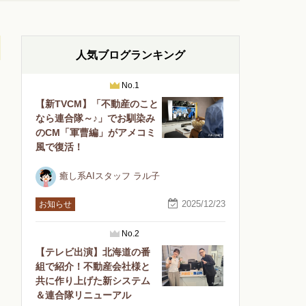
人気ブログランキング
No.1
【新TVCM】「不動産のこと
なら連合隊～♪」でお馴染み
のCM「軍曹編」がアメコミ
風で復活！
癒し系AIスタッフ ラル子
2025/12/23
お知らせ
No.2
【テレビ出演】北海道の番
組で紹介！不動産会社様と
共に作り上げた新システム
＆連合隊リニューアル