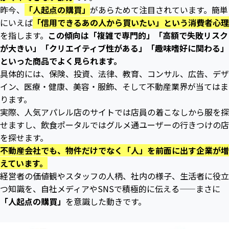
昨今、
「人起点の購買」
があらためて注目されています。簡単
にいえば
「信用できるあの人から買いたい」という消費者心理
を指します。
この傾向は「複雑で専門的」「高額で失敗リスク
が大きい」「クリエイティブ性がある」「趣味嗜好に関わる」
といった商品でよく見られます。
具体的には、保険、投資、法律、教育、コンサル、広告、デザ
イン、医療・健康、美容・服飾、そして不動産業界が当てはま
ります。
実際、人気アパレル店のサイトでは店員の着こなしから服を探
せますし、飲食ポータルではグルメ通ユーザーの行きつけの店
を探せます。
不動産会社でも、物件だけでなく「人」を前面に出す企業が増
えています。
経営者の価値観やスタッフの人柄、社内の様子、生活者に役立
つ知識を、自社メディアやSNSで積極的に伝える——まさに
「人起点の購買」
を意識した動きです。