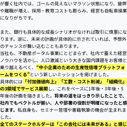
が響く社内では、ゴールの見えないマラソン状態になり、疲弊
や離職が増え、採用・教育コストも膨らみ、経営も自転車操業
になりがちです。
また、銀行も具体的な成長シナリオがなければ取引に慎重にな
ります。逆に、未来の計画が具体的に示されていれば、予想外
のチャンスが舞い込むこともあります。
当社も、不動産ポータル事業にとどまらず、社内で蓄えた経営
ノウハウを活かし、人口激減という大きな国内課題をお客様と
乗り越えるべく、
“中小企業のための生産性倍増プラットフォ
ームをつくる”
という新しいミッションを掲げました。
具体的には
「付加価値向上」「工数・コスト削減」「組織化」
の3領域でサービス展開
し、これをベースに1年後・3年後・5
年後の計画を描きました。
将来の道をはっきり示したことで、
社内でもベクトルが揃い、人や部署の役割が明確になったと感
じます。
私自身も、セミナー登壇や書籍執筆の機会が生まれま
した。
全てのステークホルダーは「この会社には未来がある」と感じ