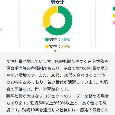
男女比
％
％
●
男性
：
66
％
●
女性
：
34
％
女性社員が増えています。休暇も取りやすく在宅勤務や
保育手当等の各種制度もあり、子育て世代の社員が働き
やすい環境です。また、20代、30代を合わせると全体
の70%を占めており、若い世代が活躍しています。勉強
会の開催など、皆、学習熱心です。
新卒社員が大きなプロジェクトのリーダーを務める場合
もあります。勤続5年以上が50%以上と、長く働ける環
境です。勤続10年を達成した社員には、感謝の気持ちと