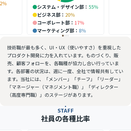
2
％
●
システム・デザイン部
：
55
％
●
ビジネス部
：
20
％
●
コーポレート部
：
17
％
●
マーケティング部
：
8
％
技術職が最も多く、UI・UX（使いやすさ）を重視した
プロダクト開発に力を入れています。ものづくり、販
売、顧客フォローを、各職種が協力し合い行っていま
す。各部署の状況は、週に一度、全社で情報共有してい
ます。当社には、「メンバー」「チーフ」「リーダー」
「マネージャー（マネジメント職）」「ディレクター
（高度専門職）」のステージがあります。
STAFF
社員の各種比率