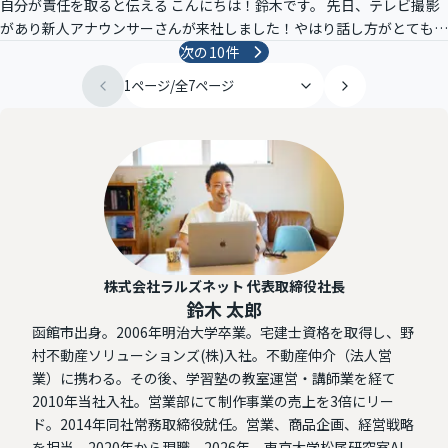
自分が責任を取ると伝える こんにちは！鈴木です。 先日、テレビ撮影
があり新人アナウンサーさんが来社しました！やはり話し方がとても上
手で、プロはすごいと感じました。 さて、今回は管理職に向けた研修
次の
10
件
につい
株式会社ラルズネット 代表取締役社長
鈴木 太郎
函館市出身。2006年明治大学卒業。宅建士資格を取得し、野
村不動産ソリューションズ(株)入社。不動産仲介（法人営
業）に携わる。その後、学習塾の教室運営・講師業を経て
2010年当社入社。営業部にて制作事業の売上を3倍にリー
ド。2014年同社常務取締役就任。営業、商品企画、経営戦略
を担当。2020年から現職。2026年、東京大学松尾研究室AI