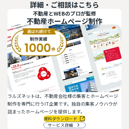
詳細・ご相談はこちら
不動産とWEBのプロが監修
不動産ホームページ制作
ラルズネットは、不動産会社様の集客とホームページ
活
最
制作を専門に行うIT企業です。独自の集客ノウハウが
切
物
詰まったホームページを提供します。
で
資料ダウンロード
サービス詳細