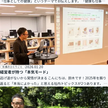
「仕事としての健康」というテーマでお伝えします。 「健康も仕事の
うち」という言葉が、経営者ほど当てはまる職種もありません。学生の
必修科目
2026.01.20
社長のひとりごと
経営者が持つ「本気モード」
逃げ道がないから覚悟が決まる こんにちは、鈴木です！2025年を振り
返ると「本当によかった」と思える社内トピックスが2つあります。 1
つ目は、提供から10年以上経った不動産会社様向けシステム『ラルズ
マ