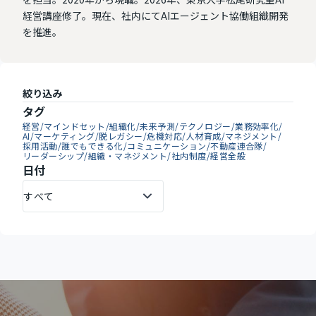
経営講座修了。現在、社内にてAIエージェント協働組織開発
を推進。
絞り込み
タグ
経営
/
マインドセット
/
組織化
/
未来予測
/
テクノロジー
/
業務効率化
/
AI
/
マーケティング
/
脱レガシー
/
危機対応
/
人材育成
/
マネジメント
/
採用活動
/
誰でもできる化
/
コミュニケーション
/
不動産連合隊
/
リーダーシップ
/
組織・マネジメント
/
社内制度
/
経営全般
日付