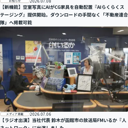
2026.07.08
お知らせ
【新機能】空室写真にAIがCG家具を自動配置『AIらくらくス
テージング』提供開始。ダウンロードの手間なく「不動産連合
隊」へ掲載可能
2026.07.06
メディア掲載
【ラジオ出演】当社代表 鈴木が函館市の放送局FMいるか『人
ネットワーク』に出演しました