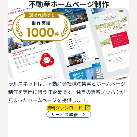
不動産ホームページ制作
ラルズネットは、不動産会社様の集客とホームページ
活
制作を専門に行うIT企業です。独自の集客ノウハウが
切
詰まったホームページを提供します。
資料ダウンロード
サービス詳細
最