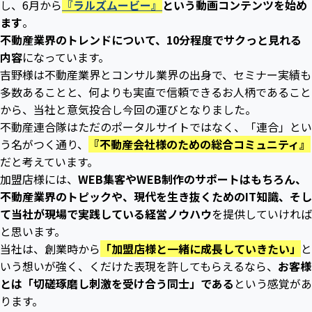
し、6月から
『ラルズムービー』
という動画コンテンツを始め
ます
。
不動産業界のトレンドについて、10分程度でサクっと見れる
内容
になっています。
吉野様は不動産業界とコンサル業界の出身で、セミナー実績も
多数あることと、何よりも実直で信頼できるお人柄であること
から、当社と意気投合し今回の運びとなりました。
不動産連合隊はただのポータルサイトではなく、「連合」とい
う名がつく通り、
『不動産会社様のための総合コミュニティ』
だと考えています。
加盟店様には、
WEB集客やWEB制作のサポートはもちろん、
不動産業界のトピックや、現代を生き抜くためのIT知識、そし
て当社が現場で実践している経営ノウハウ
を提供していければ
と思います。
当社は、創業時から
「加盟店様と一緒に成長していきたい」
と
いう想いが強く、くだけた表現を許してもらえるなら、
お客様
とは「切磋琢磨し刺激を受け合う同士」である
という感覚があ
ります。