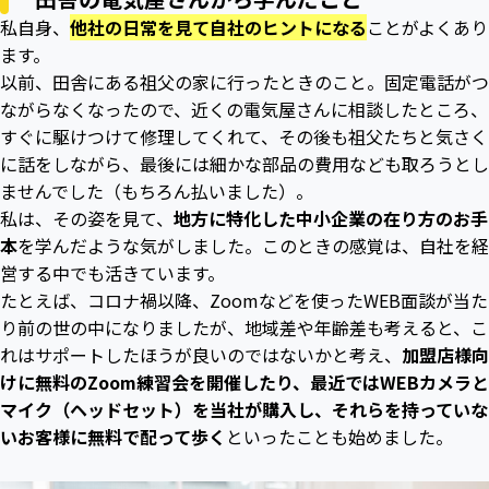
私自身、
他社の日常を見て自社のヒントになる
ことがよくあり
ます。
以前、田舎にある祖父の家に行ったときのこと。固定電話がつ
ながらなくなったので、近くの電気屋さんに相談したところ、
すぐに駆けつけて修理してくれて、その後も祖父たちと気さく
に話をしながら、最後には細かな部品の費用なども取ろうとし
ませんでした（もちろん払いました）。
私は、その姿を見て、
地方に特化した中小企業の在り方のお手
本
を学んだような気がしました。このときの感覚は、自社を経
営する中でも活きています。
たとえば、コロナ禍以降、Zoomなどを使ったWEB面談が当た
り前の世の中になりましたが、地域差や年齢差も考えると、こ
れはサポートしたほうが良いのではないかと考え、
加盟店様向
けに無料のZoom練習会を開催したり、最近ではWEBカメラと
マイク（ヘッドセット）を当社が購入し、それらを持っていな
いお客様に無料で配って歩く
といったことも始めました。