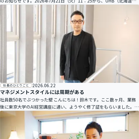
のお知らせです。2026年7月21日（火）11：25から、UHB（北海道文
化放送）のテレビ番組『FumuFumu（ふむふむ）』にラル
2026.06.22
社長のひとりごと
マネジメントスタイルには周期がある
社員数50名でぶつかった壁 こんにちは！鈴木です。ここ数ヶ月、業務
後に東京大学のAI経営講座に通い、ようやく修了証をもらいました。第
一線の方々の講義は刺激的で、より実践のイメージが湧きました。ま
た、予