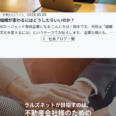
2026.05.20
社長のひとりごと
組織が変わるにはどうしたらいいのか？
AIエージェント育成企業になる こんにちは！鈴木です。今回は「組織
文化を変えるには」というテーマでお伝えします。 企業も個人も、長
期に渡り力を発揮し続ける方法は一つしかありません。それは「適応」
社長ブログ一覧
です。
ラルズネットが目指すのは、
不動産会社様のための