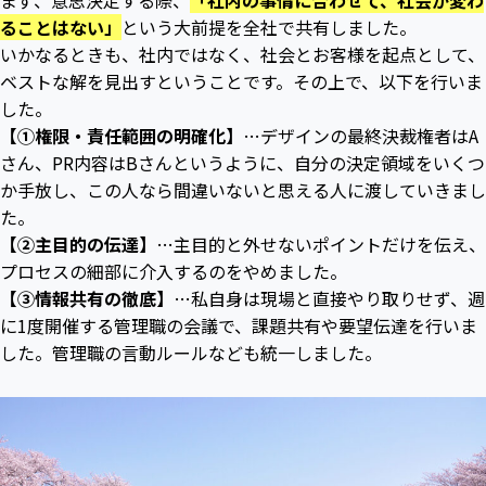
まず、意思決定する際、
「社内の事情に合わせて、社会が変わ
ることはない」
という大前提を全社で共有しました。
いかなるときも、社内ではなく、社会とお客様を起点として、
ベストな解を見出すということです。その上で、以下を行いま
した。
【①権限・責任範囲の明確化】
…デザインの最終決裁権者はA
さん、PR内容はBさんというように、自分の決定領域をいくつ
か手放し、この人なら間違いないと思える人に渡していきまし
た。
【②主目的の伝達】
…主目的と外せないポイントだけを伝え、
プロセスの細部に介入するのをやめました。
【③情報共有の徹底】
…私自身は現場と直接やり取りせず、週
に1度開催する管理職の会議で、課題共有や要望伝達を行いま
した。管理職の言動ルールなども統一しました。