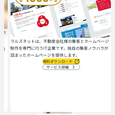
ラルズネットは、不動産会社様の集客とホームページ
活
制作を専門に行うIT企業です。独自の集客ノウハウが
切
詰まったホームページを提供します。
資料ダウンロード
サービス詳細
最
物
で