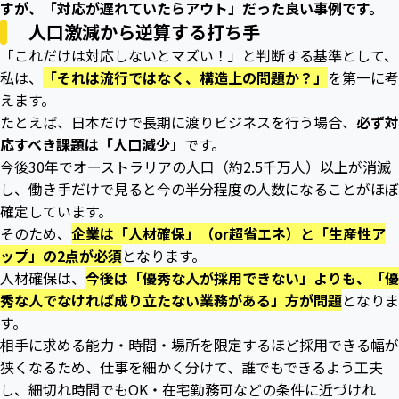
すが、「対応が遅れていたらアウト」だった良い事例です。
人口激減から逆算する打ち手
「これだけは対応しないとマズい！」と判断する基準として、
私は、
「それは流行ではなく、構造上の問題か？」
を第一に考
えます。
たとえば、日本だけで長期に渡りビジネスを行う場合、
必ず対
応すべき課題は「人口減少」
です。
今後30年でオーストラリアの人口（約2.5千万人）以上が消滅
し、働き手だけで見ると今の半分程度の人数になることがほぼ
確定しています。
そのため、
企業は「人材確保」（or超省エネ）と「生産性ア
ップ」の2点が必須
となります。
人材確保は、
今後は「優秀な人が採用できない」よりも、「優
秀な人でなければ成り立たない業務がある」方が問題
となりま
す。
相手に求める能力・時間・場所を限定するほど採用できる幅が
狭くなるため、仕事を細かく分けて、誰でもできるよう工夫
し、細切れ時間でもOK・在宅勤務可などの条件に近づけれ