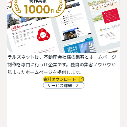
ラルズネットは、不動産会社様の集客とホームページ
活
最
制作を専門に行うIT企業です。独自の集客ノウハウが
切
物
詰まったホームページを提供します。
で
資料ダウンロード
サービス詳細