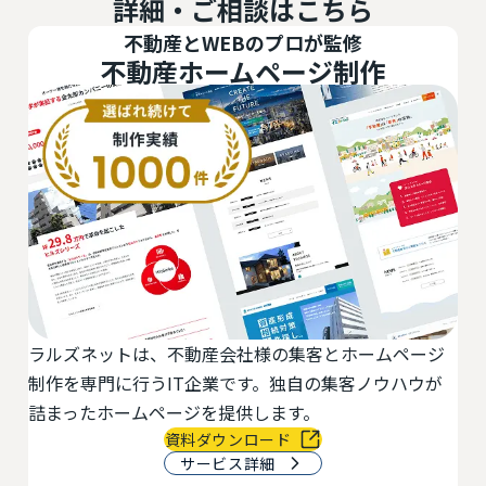
詳細・ご相談はこちら
不動産とWEBのプロが監修
不動産ホームページ制作
ラルズネットは、不動産会社様の集客とホームページ
活
最
制作を専門に行うIT企業です。独自の集客ノウハウが
切
物
詰まったホームページを提供します。
で
資料ダウンロード
サービス詳細