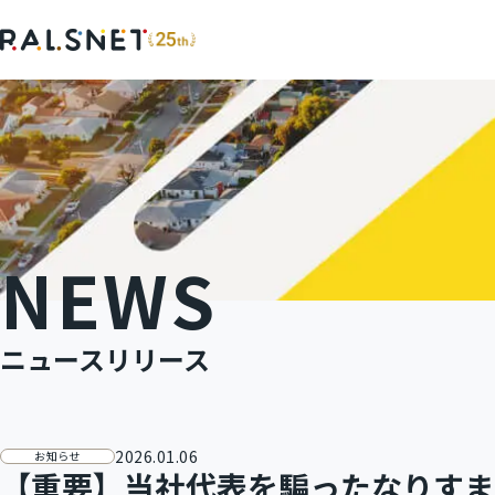
SERVICE
COMPANY
サービス
企業情報
NEWS
ポータルサイト『不動産連合隊』
会社概要
ニュースリリース
加盟店様インタビュー
2026.01.06
お知らせ
【重要】当社代表を騙ったなりすま