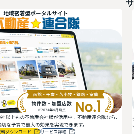
サ
密着型ポータルサイト
上もの不動産会社様が活用中。不動産連合隊なら、
ラルズネ
算で最大の効果を実現できます。
す。独自
ンロード
サービス詳細