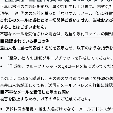
平素は格別のご高配を賜り、厚く御礼申し上げます。 株式会
現在、当社代表の名前を騙った「なりすましメール（CEO詐
これらのメールは当社とは一切関係ございません。当社および当
することはございません。
不審なメールを受信された場合は、返信や添付ファイルの開封
■ 確認されている手口の例
差出人名に当社代表者の名前を表示させ、以下のような指示を
「至急、社内のLINEグループチャットを作成してください
「作成後、グループチャットのQRコードを私に送ってくだ
このようにSNSへ誘導し、その後のやり取りを通じて多額の
※差出人名が正しくても、送信元メールアドレスを詳細に確認
■ 不審なメールを受信した際のお願い
被害を防止するため、以下の点にご注意ください。
アドレスの確認：
差出人名だけでなく、メールアドレスが