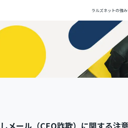
ラルズネットの強み
不動産ホームページ制作
トップメッセージ
不動産システ
パーパス
社員データ
テレビC
しメール（CEO詐欺）に関する注