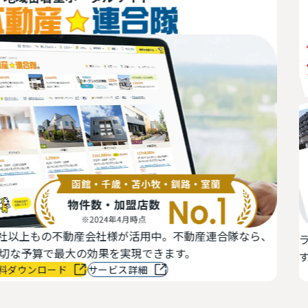
上もの不動産会社様が活用中。不動産連合隊なら、
ラルズネ
算で最大の効果を実現できます。
す。独自
ンロード
サービス詳細