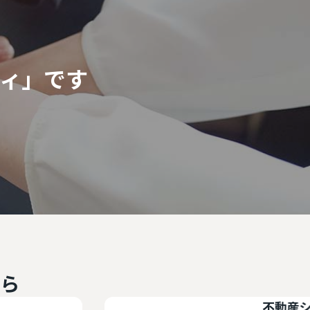
ィ」です
ら
不動産システ