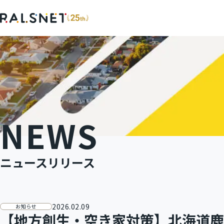
SERVICE
COMPANY
サービス
企業情報
NEWS
ポータルサイト『不動産連合隊』
会社概要
ニュースリリース
加盟店様インタビュー
2026.02.09
お知らせ
【地方創生・空き家対策】北海道鹿