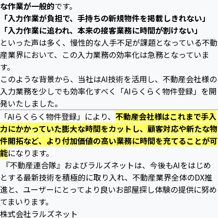
な作業が一般的
です。
「入力作業が負担で、手持ちの新規物件を掲載しきれない」
「入力作業に追われ、本来の接客業務に時間が割けない」
といった声は多く、慢性的な人手不足が課題となっている不動
産業界において、この入力業務の効率化は急務となっていま
す。
このような背景から、当社はAI技術を活用し、不動産会社様の
入力業務を少しでも効率化すべく「AIらくらく物件登録」を開
発いたしました。
「AIらくらく物件登録」により、
不動産会社様はこれまで手入
力にかかっていた膨大な時間をカットし、顧客対応や新たな物
件開拓など、より付加価値の高い業務に時間を充てることが可
能
になります。
『不動産連合隊』およびラルズネットは、今後もAIをはじめ
とする最新技術を積極的に取り入れ、不動産業界全体のDX推
進と、ユーザーにとってより良いお部屋探し体験の提供に努め
てまいります。
株式会社ラルズネット