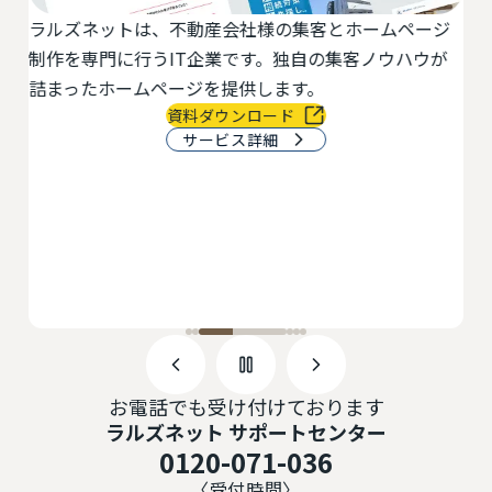
ラルズネットは、不動産会社様の集客とホームページ
活
最
制作を専門に行うIT企業です。独自の集客ノウハウが
切
物
詰まったホームページを提供します。
で
資料ダウンロード
サービス詳細
お電話でも受け付けております
ラルズネット サポートセンター
0120-071-036
〈受付時間〉