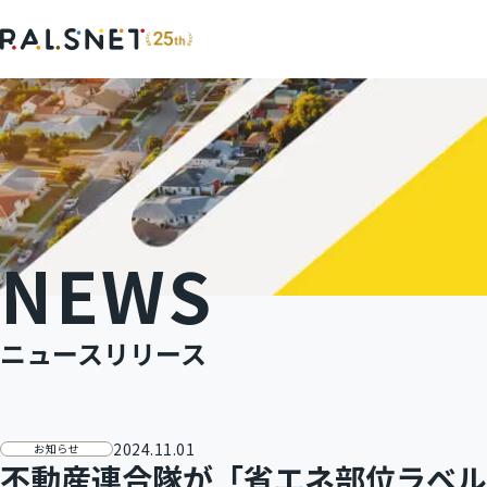
SERVICE
COMPANY
サービス
企業情報
NEWS
ポータルサイト『不動産連合隊』
会社概要
ニュースリリース
加盟店様インタビュー
2024.11.01
お知らせ
不動産連合隊が「省エネ部位ラベル