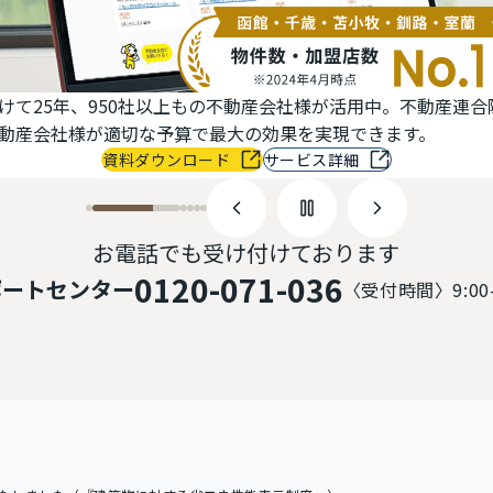
社様が活用中。不動産連合隊なら、
ラルズネットは、不動
果を実現できます。
す。独自の集客ノウハ
ービス詳細
お電話でも受け付けております
0120-071-036
ポートセンター
〈受付時間〉
9:0