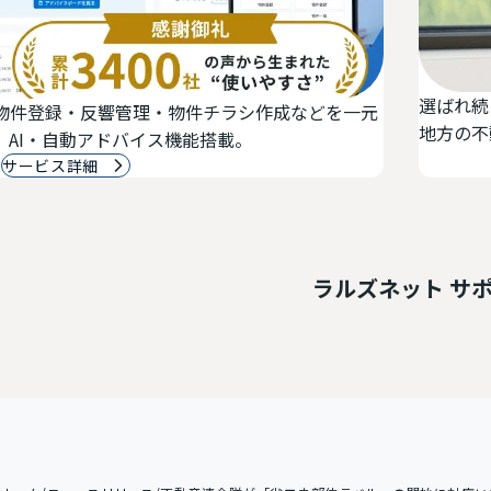
選ばれ続けて25年、950社以上もの不動産会
などを一元
地方の不動産会社様が適切な予算で最大の効
資料ダウンロード
サ
ラルズネット サ