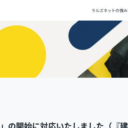
ラルズネットの強み
不動産ホームページ制作
トップメッセージ
不動産システ
パーパス
社員データ
テレビC
」の開始に対応いたしました（『建