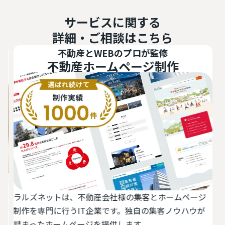
サービスに関する
詳細・ご相談はこちら
不動産とWEBのプロが監修
不動産ホームページ制作
ラルズネットは、不動産会社様の集客とホームページ
活
最
制作を専門に行うIT企業です。独自の集客ノウハウが
切
物
詰まったホームページを提供します。