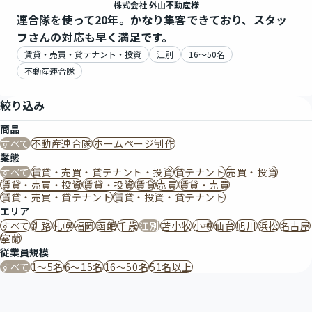
株式会社 外山不動産様
連合隊を使って20年。かなり集客できており、スタッ
フさんの対応も早く満足です。
賃貸・売買・貸テナント・投資
江別
16〜50名
不動産連合隊
絞り込み
商品
すべて
不動産連合隊
ホームページ制作
業態
すべて
賃貸・売買・貸テナント・投資
貸テナント
売買・投資
賃貸・売買・投資
賃貸・投資
賃貸
売買
賃貸・売買
賃貸・売買・貸テナント
賃貸・投資・貸テナント
エリア
すべて
釧路
札幌
福岡
函館
千歳
江別
苫小牧
小樽
仙台
旭川
浜松
名古屋
室蘭
従業員規模
すべて
1～5名
6～15名
16〜50名
51名以上