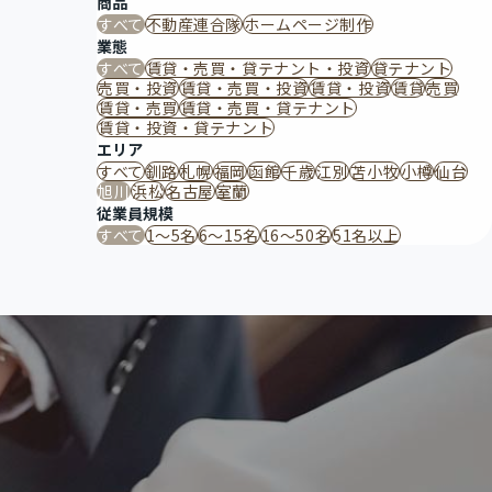
商品
すべて
不動産連合隊
ホームページ制作
業態
すべて
賃貸・売買・貸テナント・投資
貸テナント
売買・投資
賃貸・売買・投資
賃貸・投資
賃貸
売買
賃貸・売買
賃貸・売買・貸テナント
賃貸・投資・貸テナント
エリア
すべて
釧路
札幌
福岡
函館
千歳
江別
苫小牧
小樽
仙台
旭川
浜松
名古屋
室蘭
従業員規模
すべて
1～5名
6～15名
16〜50名
51名以上