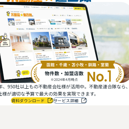
上もの不動産会社様が活用中。不動産連合隊なら、
ラルズネ
算で最大の効果を実現できます。
す。独自
ンロード
サービス詳細