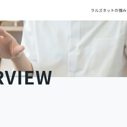
ラルズネットの強み
RVIEW
不動産ホームページ制作
トップメッセージ
不動産システ
パーパス
社員データ
テレビC