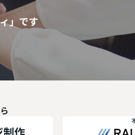
ィ」です
ら
不動産システ