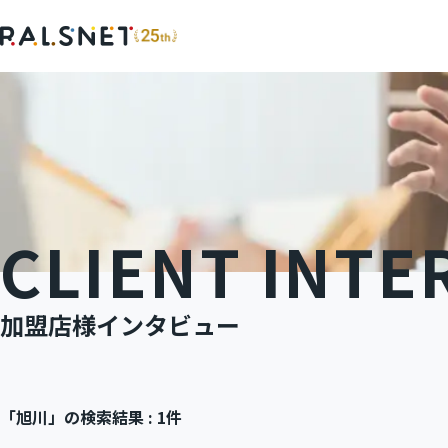
SERVICE
COMPANY
サービス
企業情報
CLIENT INTE
ポータルサイト『不動産連合隊』
会社概要
加盟店様インタビュー
加盟店様インタビュー
「旭川」の検索結果 : 1件