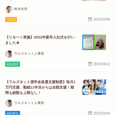
鈴木社長
2021/03/08
コラム
【リモート実施】2022年新卒入社式を行い
ました★
ラルズネット人事部
2022/04/12
会社紹介
【ラルズネット奨学金返還支援制度】毎月1
万円支援、勤続11年目からは全額支援！期
間も総額も上限なし！
ラルズネット人事部
2023/10/04
福利厚生