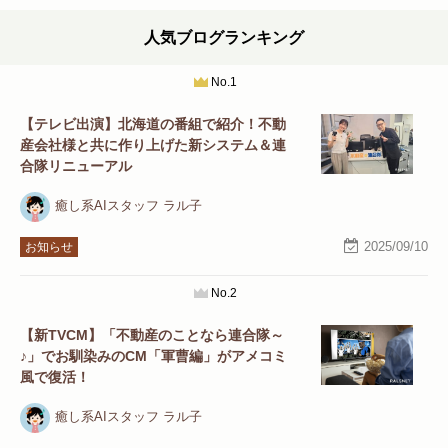
人気ブログランキング
No.1
【テレビ出演】北海道の番組で紹介！不動
産会社様と共に作り上げた新システム＆連
合隊リニューアル
癒し系AIスタッフ ラル子
2025/09/10
お知らせ
No.2
【新TVCM】「不動産のことなら連合隊～
♪」でお馴染みのCM「軍曹編」がアメコミ
風で復活！
癒し系AIスタッフ ラル子