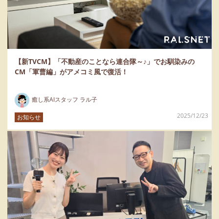
【新TVCM】「不動産のことなら連合隊～♪」でお馴染みの
CM「軍曹編」がアメコミ風で復活！
癒し系AIスタッフ ラル子
2025/12/23
お知らせ