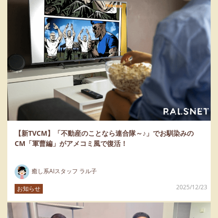
【新TVCM】「不動産のことなら連合隊～♪」でお馴染みの
CM「軍曹編」がアメコミ風で復活！
癒し系AIスタッフ ラル子
2025/12/23
お知らせ