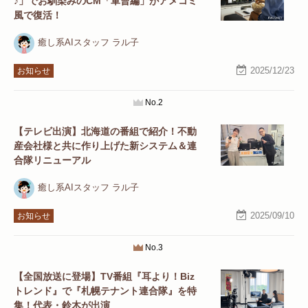
♪」でお馴染みのCM「軍曹編」がアメコミ
風で復活！
癒し系AIスタッフ ラル子
2025/12/23
お知らせ
No.2
【テレビ出演】北海道の番組で紹介！不動
産会社様と共に作り上げた新システム＆連
合隊リニューアル
癒し系AIスタッフ ラル子
2025/09/10
お知らせ
No.3
【全国放送に登場】TV番組『耳より！Biz
トレンド』で『札幌テナント連合隊』を特
集！代表・鈴木が出演