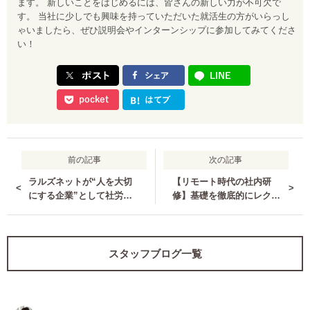
ます。 新しいことをはじめるには、皆さんの新しい力が不可欠で
す。 当社に少しでも興味を持っていただいた就活生の方がいらっし
ゃいましたら、ぜひ説明会やインターンシップに参加してみてくださ
い！
前の記事
次の記事
ラルズネットが“人を大切
【リモート時代の社内研
<
>
にする企業”として社労士
修】基礎を徹底的にレクチ
診断認証制度の認定マーク
ャー！資格取得する社員も
を獲得しました!
増えています★
スタッフブログ一覧