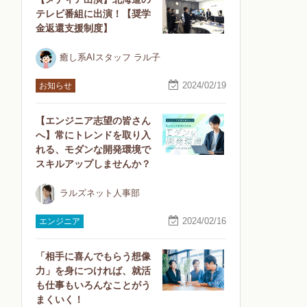
テレビ番組に出演！【奨学
金返還支援制度】
癒し系AIスタッフ ラル子
2024/02/19
お知らせ
【エンジニア志望の皆さん
へ】常にトレンドを取り入
れる、モダンな開発環境で
スキルアップしませんか？
ラルズネット人事部
2024/02/16
エンジニア
「相手に喜んでもらう想像
力」を身につければ、就活
も仕事もいろんなことがう
まくいく！