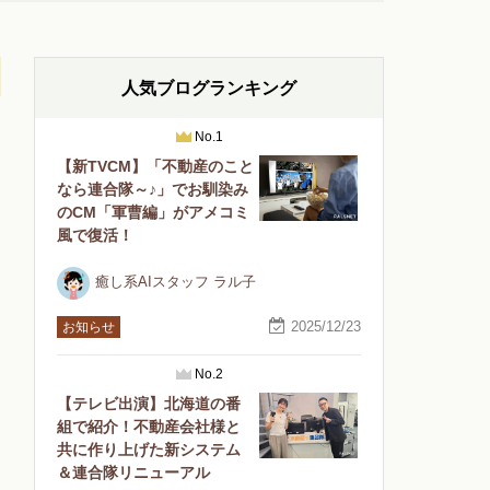
人気ブログランキング
No.1
【新TVCM】「不動産のこと
なら連合隊～♪」でお馴染み
のCM「軍曹編」がアメコミ
風で復活！
癒し系AIスタッフ ラル子
2025/12/23
お知らせ
No.2
【テレビ出演】北海道の番
組で紹介！不動産会社様と
共に作り上げた新システム
＆連合隊リニューアル