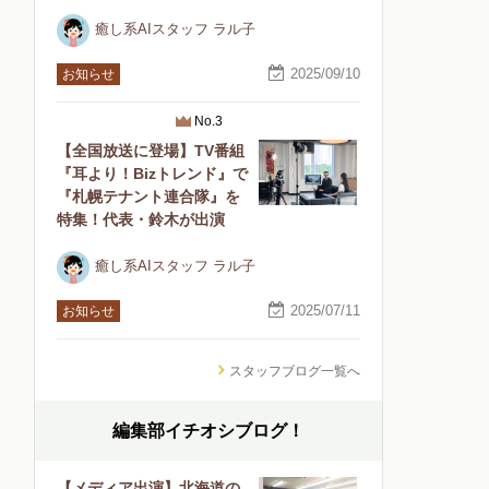
癒し系AIスタッフ ラル子
2025/09/10
お知らせ
No.3
【全国放送に登場】TV番組
『耳より！Bizトレンド』で
『札幌テナント連合隊』を
特集！代表・鈴木が出演
癒し系AIスタッフ ラル子
2025/07/11
お知らせ
スタッフブログ一覧へ
編集部イチオシブログ！
【メディア出演】北海道の