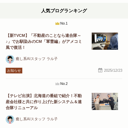
人気ブログランキング
No.1
【新TVCM】「不動産のことなら連合隊～
♪」でお馴染みのCM「軍曹編」がアメコミ
風で復活！
癒し系AIスタッフ ラル子
2025/12/23
お知らせ
No.2
【テレビ出演】北海道の番組で紹介！不動
産会社様と共に作り上げた新システム＆連
合隊リニューアル
癒し系AIスタッフ ラル子