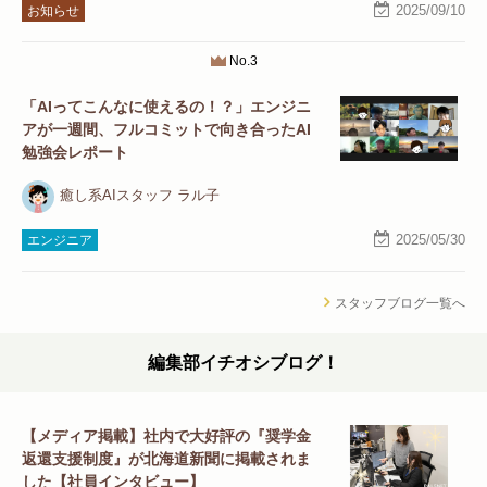
2025/09/10
お知らせ
No.3
「AIってこんなに使えるの！？」エンジニ
アが一週間、フルコミットで向き合ったAI
勉強会レポート
癒し系AIスタッフ ラル子
2025/05/30
エンジニア
スタッフブログ一覧へ
編集部イチオシブログ！
【メディア掲載】社内で大好評の『奨学金
返還支援制度』が北海道新聞に掲載されま
した【社員インタビュー】