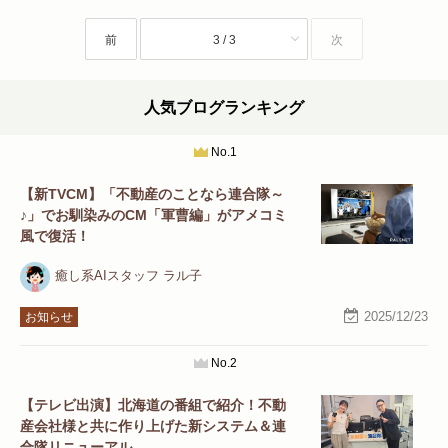
前
3 / 3
次
人気ブログランキング
No.1
【新TVCM】「不動産のことなら連合隊～
♪」でお馴染みのCM「軍曹編」がアメコミ
風で復活！
癒し系AIスタッフ ラル子
2025/12/23
お知らせ
No.2
【テレビ出演】北海道の番組で紹介！不動
産会社様と共に作り上げた新システム＆連
合隊リニューアル