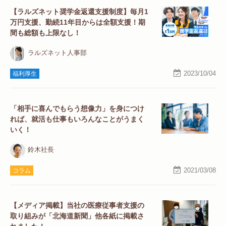
【ラルズネット奨学金返還支援制度】毎月1
万円支援、勤続11年目からは全額支援！期
間も総額も上限なし！
ラルズネット人事部
2023/10/04
福利厚生
「相手に喜んでもらう想像力」を身につけ
れば、就活も仕事もいろんなことがうまく
いく！
鈴木社長
2021/03/08
コラム
【メディア掲載】当社の医療従事者支援の
取り組みが「北海道新聞」他各紙に掲載さ