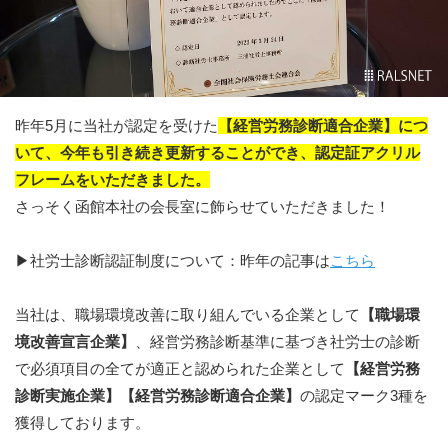
昨年5月に当社が認定を受けた
【経営労務診断適合企業】につ
いて、今年も引き続き更新することができ、認定証アクリル
フレームをいただきました。
さっそく函館本社の会長室に飾らせていただきました！
▶社労士診断認証制度について：昨年の記事は
こちら
当社は、職場環境改善に取り組んでいる企業として
【職場環
境改善宣言企業】
、経営労務診断基準に基づき社労士の診断
で必須項目の全てが適正と認められた企業として
【経営労務
診断実施企業】【経営労務診断適合企業】
の認定マーク3種を
獲得しております。