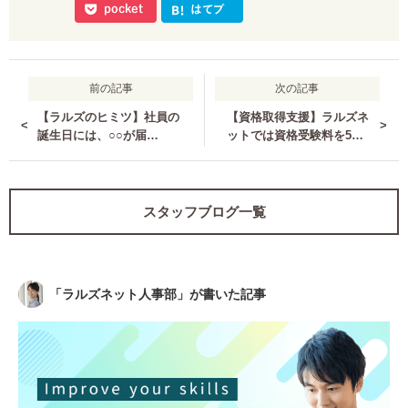
前の記事
次の記事
【ラルズのヒミツ】社員の
【資格取得支援】ラルズネ
<
>
誕生日には、○○が届
ットでは資格受験料を5万
く？！当社からのプレゼン
まで会社が負担します★
トを大公開☆
スタッフブログ一覧
「
ラルズネット人事部
」が書いた記事