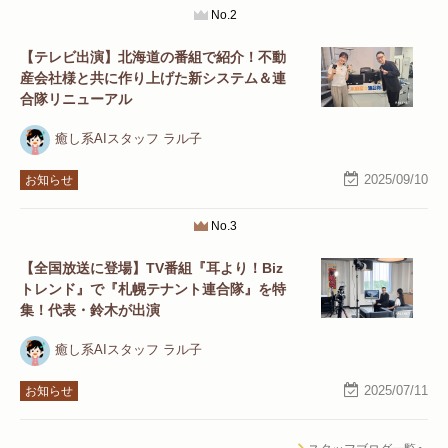
No.2
【テレビ出演】北海道の番組で紹介！不動
産会社様と共に作り上げた新システム＆連
合隊リニューアル
癒し系AIスタッフ ラル子
2025/09/10
お知らせ
No.3
【全国放送に登場】TV番組『耳より！Biz
トレンド』で『札幌テナント連合隊』を特
集！代表・鈴木が出演
癒し系AIスタッフ ラル子
2025/07/11
お知らせ