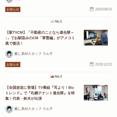
2025/09/10
お知らせ
No.2
【新TVCM】「不動産のことなら連合隊～
♪」でお馴染みのCM「軍曹編」がアメコミ
風で復活！
癒し系AIスタッフ ラル子
2025/12/23
お知らせ
No.3
【全国放送に登場】TV番組『耳より！Biz
トレンド』で『札幌テナント連合隊』を特
集！代表・鈴木が出演
癒し系AIスタッフ ラル子