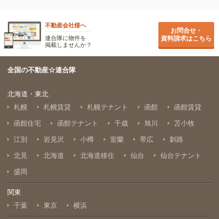
不動産会社様へ
お問合せ・
連合隊に物件を
資料請求はこちら
掲載しませんか？
全国の不動産☆連合隊
北海道・東北
札幌
札幌賃貸
札幌テナント
函館
函館賃貸
函館住宅
函館テナント
千歳
旭川
苫小牧
江別
岩見沢
小樽
室蘭
帯広
釧路
北見
北海道
北海道移住
仙台
仙台テナント
盛岡
関東
千葉
東京
横浜