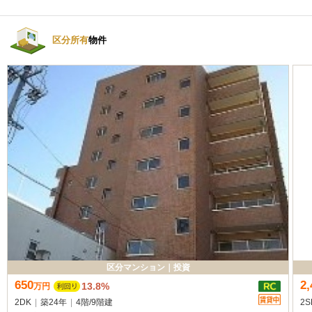
区分所有
物件
区分マンション
｜
投資
650
2,
13.8%
万
円
2DK
|
築24年
|
4階
/
9階建
2S