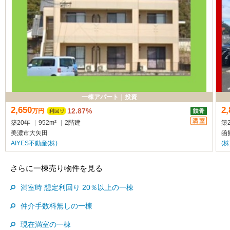
一棟アパート
｜
投資
2,650
2,
12.87%
万
円
築20年
|
952m²
|
2階建
築
美濃市大矢田
函
AIYES不動産(株)
(
さらに一棟売り物件を見る
満室時 想定利回り 20％以上の一棟
仲介手数料無しの一棟
現在満室の一棟