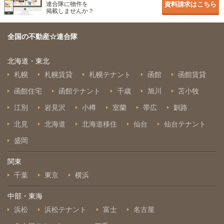
連合隊に物件を
資料請求はこちら
掲載しませんか？
全国の不動産☆連合隊
北海道・東北
札幌
札幌賃貸
札幌テナント
函館
函館賃貸
函館住宅
函館テナント
千歳
旭川
苫小牧
江別
岩見沢
小樽
室蘭
帯広
釧路
北見
北海道
北海道移住
仙台
仙台テナント
盛岡
関東
千葉
東京
横浜
中部・東海
浜松
浜松テナント
富士
名古屋