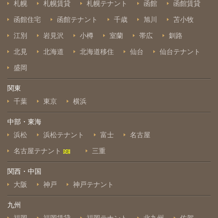
札幌
札幌賃貸
札幌テナント
函館
函館賃貸
函館住宅
函館テナント
千歳
旭川
苫小牧
江別
岩見沢
小樽
室蘭
帯広
釧路
北見
北海道
北海道移住
仙台
仙台テナント
盛岡
関東
千葉
東京
横浜
中部・東海
浜松
浜松テナント
富士
名古屋
名古屋テナント
三重
関西・中国
大阪
神戸
神戸テナント
九州