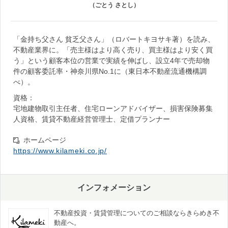
（ごとう さとし）
「金持ち父さん 貧乏父さん」（ロバートキヨサキ著）を読み、
不動産業界に。「売主様はより高く売り、買主様はより安く買
う」という顧客本位の営業で実績を伸ばし、設立4年で売却物
件の顧客委託率・神奈川県No.1に（東日本不動産流通機構調
べ）。
資格：
宅地建物取引主任者、住宅ローンアドバイザー、損害保険募集
人資格、賃貸不動産経営管理士、定借プランナー
ホームページ
https://www.kilameki.co.jp/
インフォメーション
不動産投資・賃貸管理についてのご相談ならきらめき不
動産へ。