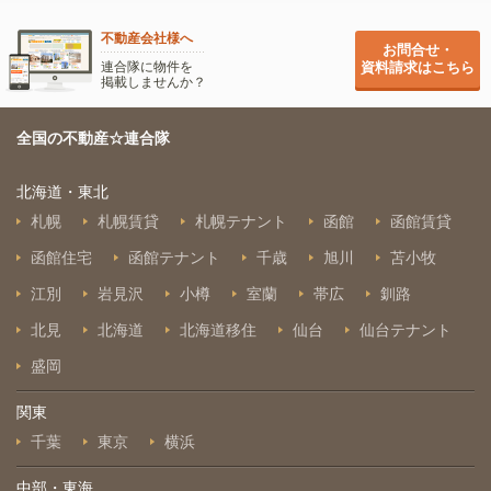
不動産会社様へ
お問合せ・
連合隊に物件を
資料請求はこちら
掲載しませんか？
全国の不動産☆連合隊
北海道・東北
札幌
札幌賃貸
札幌テナント
函館
函館賃貸
函館住宅
函館テナント
千歳
旭川
苫小牧
江別
岩見沢
小樽
室蘭
帯広
釧路
北見
北海道
北海道移住
仙台
仙台テナント
盛岡
関東
千葉
東京
横浜
中部・東海