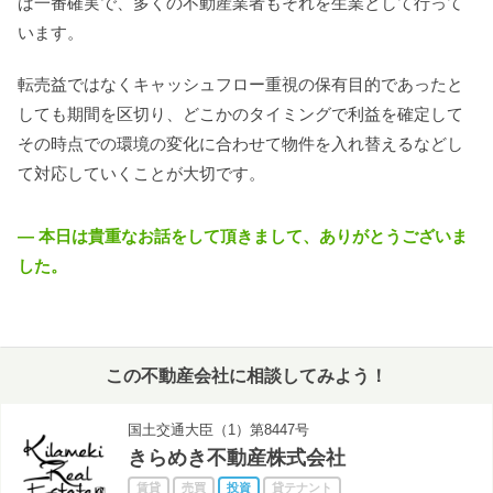
ば一番確実で、多くの不動産業者もそれを生業として行って
います。
転売益ではなくキャッシュフロー重視の保有目的であったと
しても期間を区切り、どこかのタイミングで利益を確定して
その時点での環境の変化に合わせて物件を入れ替えるなどし
て対応していくことが大切です。
― 本日は貴重なお話をして頂きまして、ありがとうございま
した。
この不動産会社に相談してみよう！
国土交通大臣（1）第8447号
会社ロゴ
きらめき不動産株式会社
賃貸
売買
投資
貸テナント