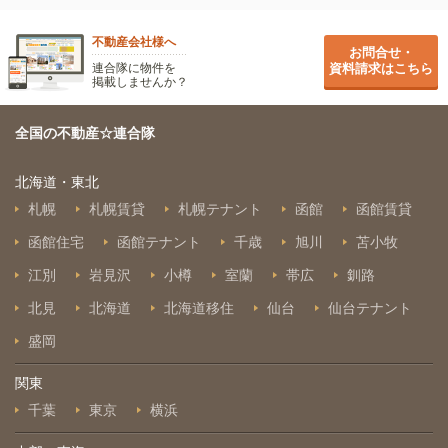
不動産会社様へ
お問合せ・
連合隊に物件を
資料請求はこちら
掲載しませんか？
全国の不動産☆連合隊
北海道・東北
札幌
札幌賃貸
札幌テナント
函館
函館賃貸
函館住宅
函館テナント
千歳
旭川
苫小牧
江別
岩見沢
小樽
室蘭
帯広
釧路
北見
北海道
北海道移住
仙台
仙台テナント
盛岡
関東
千葉
東京
横浜