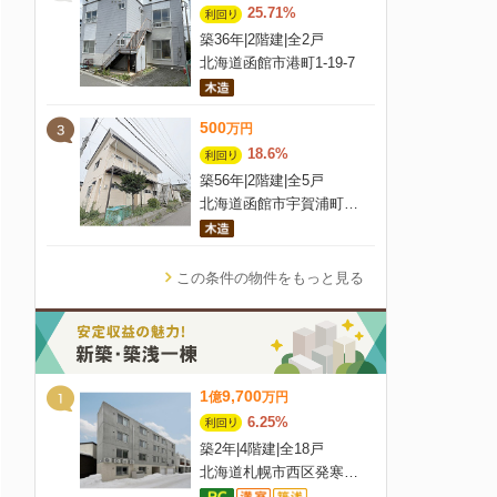
25.71%
築36年
|
2階建
|
全2戸
北海道函館市港町1-19-7
500
万
円
18.6%
築56年
|
2階建
|
全5戸
北海道函館市宇賀浦町3番15号
この条件の物件をもっと見る
1
9,700
億
万
円
6.25%
築2年
|
4階建
|
全18戸
北海道札幌市西区発寒四条4丁目8-3