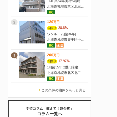
1DK
|
築34年
|
1階
/
5階建
北海道札幌市東区北三十四条東10丁目2-13
120
万
円
28.8%
ワンルーム
|
築36年
|
4階
/
4階建
北海道札幌市豊平区中の島二条8-1-14
200
万
円
17.97%
1K
|
築35年
|
2階
/
3階建
北海道札幌市北区北二十四条西14-5-1
この条件の物件をもっと見る
学習コラム「教えて！連合隊」
コラム一覧へ