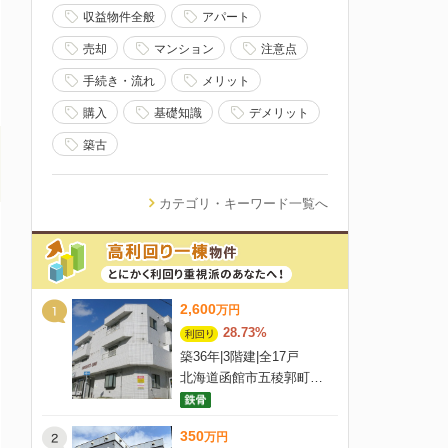
収益物件全般
アパート
売却
マンション
注意点
手続き・流れ
メリット
購入
基礎知識
デメリット
築古
カテゴリ・キーワード一覧へ
2,600
万
円
28.73%
築36年
|
3階建
|
全17戸
北海道函館市五稜郭町3-1
350
万
円