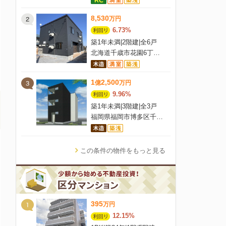
8,530
万
円
6.73%
築1年未満
|
2階建
|
全6戸
北海道千歳市花園6丁目7-4
1
2,500
億
万
円
9.96%
築1年未満
|
3階建
|
全3戸
福岡県福岡市博多区千代3-5-16
この条件の物件をもっと見る
395
万
円
12.15%