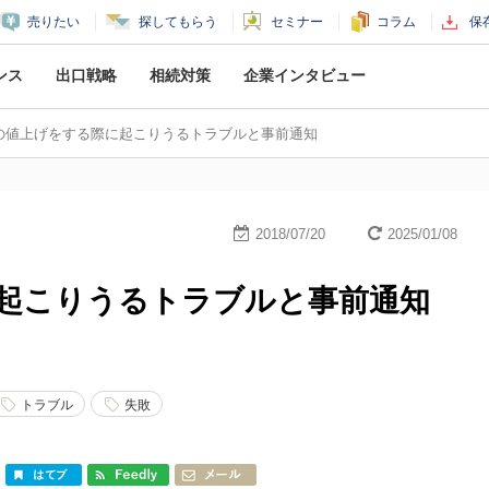
売りたい
探してもらう
セミナー
コラム
保
ンス
出口戦略
相続対策
企業
インタビュー
の値上げをする際に起こりうるトラブルと事前通知
2018/07/20
2025/01/08
起こりうるトラブルと事前通知
トラブル
失敗