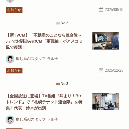
2025/09/10
お知らせ
No.2
【新TVCM】「不動産のことなら連合隊～
♪」でお馴染みのCM「軍曹編」がアメコミ
風で復活！
癒し系AIスタッフ ラル子
2025/12/23
お知らせ
No.3
【全国放送に登場】TV番組『耳より！Biz
トレンド』で『札幌テナント連合隊』を特
集！代表・鈴木が出演
癒し系AIスタッフ ラル子