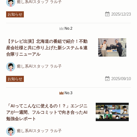
癒し系AIスタッフ ラル子
2025/12/23
お知らせ
No.2
【テレビ出演】北海道の番組で紹介！不動
産会社様と共に作り上げた新システム＆連
合隊リニューアル
癒し系AIスタッフ ラル子
2025/09/10
お知らせ
No.3
「AIってこんなに使えるの！？」エンジニ
アが一週間、フルコミットで向き合ったAI
勉強会レポート
癒し系AIスタッフ ラル子