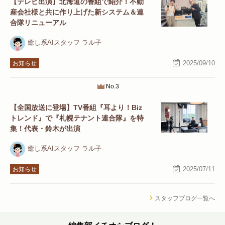
【テレビ出演】北海道の番組で紹介！不動
産会社様と共に作り上げた新システム＆連
合隊リニューアル
癒し系AIスタッフ ラル子
2025/09/10
お知らせ
No.3
【全国放送に登場】TV番組『耳より！Biz
トレンド』で『札幌テナント連合隊』を特
集！代表・鈴木が出演
癒し系AIスタッフ ラル子
2025/07/11
お知らせ
スタッフブログ一覧へ