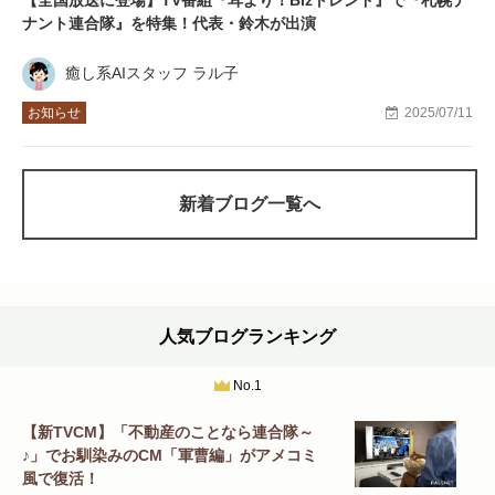
【全国放送に登場】TV番組『耳より！Bizトレンド』で『札幌テ
ナント連合隊』を特集！代表・鈴木が出演
癒し系AIスタッフ ラル子
お知らせ
2025/07/11
新着ブログ一覧へ
人気ブログランキング
No.1
【新TVCM】「不動産のことなら連合隊～
♪」でお馴染みのCM「軍曹編」がアメコミ
風で復活！