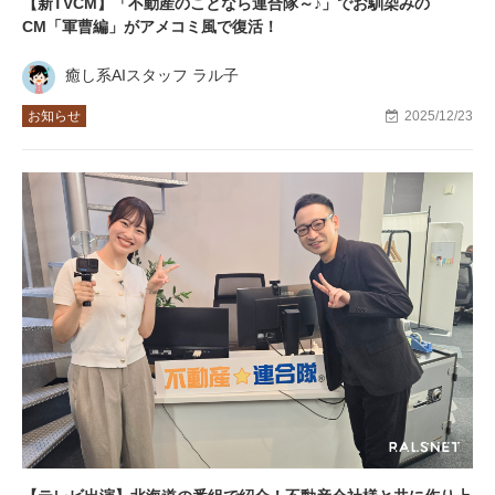
【新TVCM】「不動産のことなら連合隊～♪」でお馴染みの
CM「軍曹編」がアメコミ風で復活！
癒し系AIスタッフ ラル子
お知らせ
2025/12/23