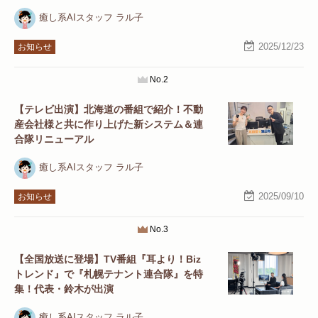
癒し系AIスタッフ ラル子
2025/12/23
お知らせ
No.2
【テレビ出演】北海道の番組で紹介！不動
産会社様と共に作り上げた新システム＆連
合隊リニューアル
癒し系AIスタッフ ラル子
2025/09/10
お知らせ
No.3
【全国放送に登場】TV番組『耳より！Biz
トレンド』で『札幌テナント連合隊』を特
集！代表・鈴木が出演
癒し系AIスタッフ ラル子