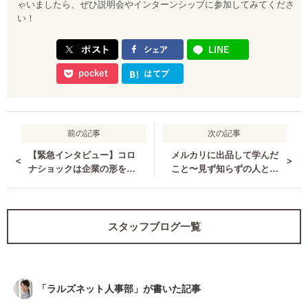
ゃいましたら、ぜひ説明会やインターンシップに参加してみてくださ
い！
前の記事
次の記事
【緊急インタビュー】コロ
メルカリに出品して学んだ
<
>
ナショックは企業の形をど
こと〜見ず知らずの人との
う変えるのか？（後編）
間に成り立つポータルサイ
ト内での「信用」とは何
か？〜
スタッフブログ一覧
「
ラルズネット人事部
」が書いた記事