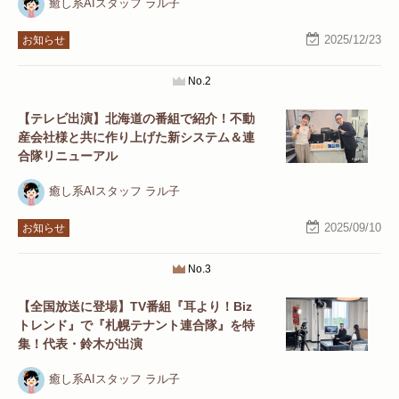
癒し系AIスタッフ ラル子
2025/12/23
お知らせ
No.2
【テレビ出演】北海道の番組で紹介！不動
産会社様と共に作り上げた新システム＆連
合隊リニューアル
癒し系AIスタッフ ラル子
2025/09/10
お知らせ
No.3
【全国放送に登場】TV番組『耳より！Biz
トレンド』で『札幌テナント連合隊』を特
集！代表・鈴木が出演
癒し系AIスタッフ ラル子