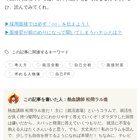
ひ、読んでみてくれ。
▶︎採用面接では必ず「○○」を伝えよう！
▶︎面接官が前のめりになって聞いてしまうハナシとは？
この記事に関連するキーワード
考え方
就活全般
自己分析
面接対策
求める人物像
自己PR
この記事を書いた人：
熱血講師 松岡ラル造
熱血講師 松岡ラル造だ！ 主に［就活道場］というコラムで、就活生
が良く持つ疑問などにわかりやすく答えていくぞ！ダラダラした回答
は嫌いだから、スパっと簡潔に答えていくつもりだ。 就活に不安を
抱える人はたくさんいると思う。でも、大丈夫だ！私のコラムを読ん
で、少しでも自信を持てるようになれば本望だ！ ちなみに、テレビ