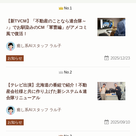
No.1
【新TVCM】「不動産のことなら連合隊～
♪」でお馴染みのCM「軍曹編」がアメコミ
風で復活！
癒し系AIスタッフ ラル子
2025/12/23
お知らせ
No.2
【テレビ出演】北海道の番組で紹介！不動
産会社様と共に作り上げた新システム＆連
合隊リニューアル
癒し系AIスタッフ ラル子
2025/09/10
お知らせ