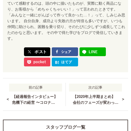
ていて感動するのは、頭の中に描いたものが、実際に動く商品にな
り、お客様から「めちゃくちゃいい！」って言われたときです。
「みんなと一緒にがんばって作って良かった…！」って、しみじみ思
います。 自分自身、成功より失敗の方が何倍も多いですが、いつも
仲間に助けられ、困難を乗り切り、そのたびに少しずつ成長してこれ
たのかなと思います。 その中で得た学びをブログで発信していきま
す。
前の記事
次の記事
【経過報告インタビュー】
【2020年上半期まとめ】
<
>
危機下の経営 〜コロナシ
会社のフェーズが変わっ
ョックを乗り越えるために
た〜チームが大きくなるた
徹底した2つのこと〜
めに必要なたった1つのこ
と〜
スタッフブログ一覧