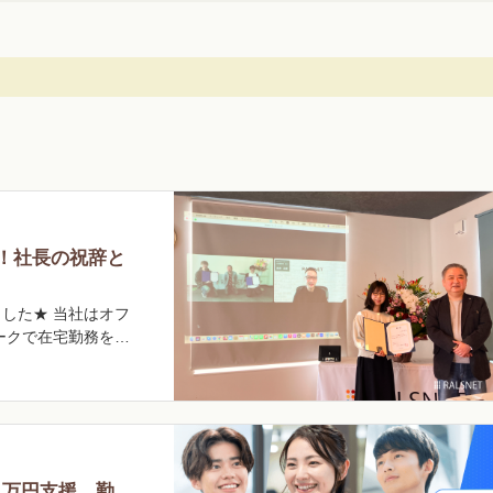
人！社長の祝辞と
した★ 当社はオフ
ークで在宅勤務を…
1万円支援、勤