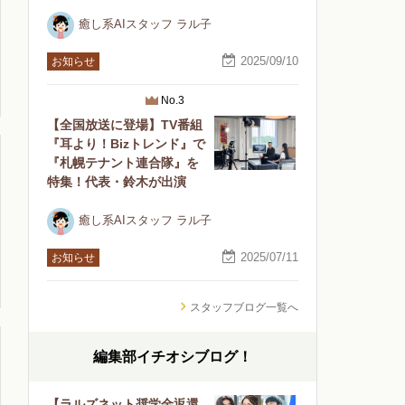
癒し系AIスタッフ ラル子
2025/09/10
お知らせ
No.3
【全国放送に登場】TV番組
『耳より！Bizトレンド』で
『札幌テナント連合隊』を
特集！代表・鈴木が出演
癒し系AIスタッフ ラル子
2025/07/11
お知らせ
スタッフブログ一覧へ
編集部イチオシブログ！
【ラルズネット奨学金返還