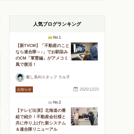
人気ブログランキング
No.1
【新TVCM】「不動産のこと
なら連合隊～♪」でお馴染み
のCM「軍曹編」がアメコミ
風で復活！
癒し系AIスタッフ ラル子
2025/12/23
お知らせ
No.2
【テレビ出演】北海道の番
組で紹介！不動産会社様と
共に作り上げた新システム
＆連合隊リニューアル