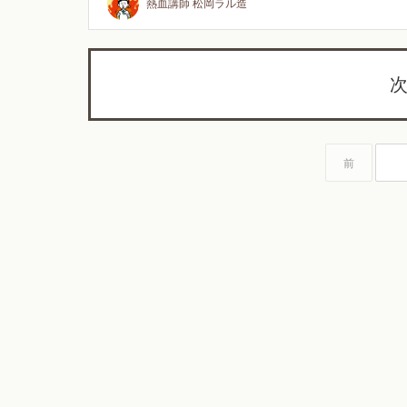
熱血講師 松岡ラル造
次
前