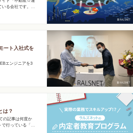
サイト『不動産☆連
ている会社です。
リモート入社式を
EBエンジニアを3
とは？
ての記事は何度か
トで行っている「内