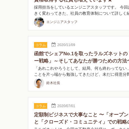
採用担当をしているエンジニアスタッフです。 今回
きく変わってきた、社員の教育体制について詳しく
『Zo…
エンジニアスタッフ
コラム
2020/11/09
函館でシェアNo.1を取ったラルズネット
ー戦略」～そしてあなたが勝つための方法
「あれこれやろうとして、結局、何も終わってない…
ことを片っ端から勉強してきたけど、未だに得意分
鈴木社長
コラム
2020/07/01
定額制ビジネスで大事なこと 〜「オープ
と「クローズド・コミュニティ」での戦略