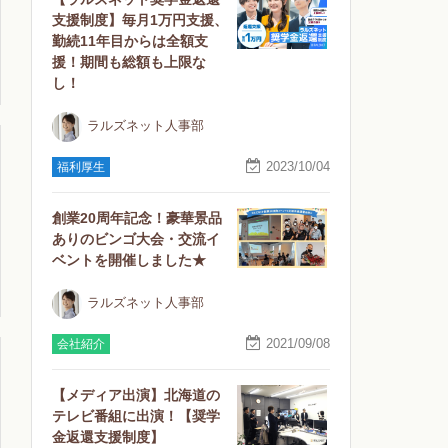
支援制度】毎月1万円支援、
勤続11年目からは全額支
援！期間も総額も上限な
し！
ラルズネット人事部
2023/10/04
福利厚生
創業20周年記念！豪華景品
ありのビンゴ大会・交流イ
ベントを開催しました★
ラルズネット人事部
2021/09/08
会社紹介
【メディア出演】北海道の
テレビ番組に出演！【奨学
金返還支援制度】