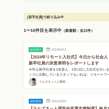
[若手社員]で絞り込み中
1〜10件目を表示中
（新着順：全22件）
会社紹介
2024/04/12
【2024年リモート入社式】今日から社会
新卒社員の決意表明をレポートします
今年も新卒社員を3名迎え、4月1日に入社式を行いま
ィスに出勤しているスタッフもいれば、リモートワ
ラルズネット人事部
福利厚生
2023/10/04
【ラルズネット奨学金返還支援制度】毎月