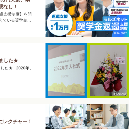
限なし！
返還支援制度】を開
えている奨学金…
いました★
した★ 2020年、
にレクチャー！