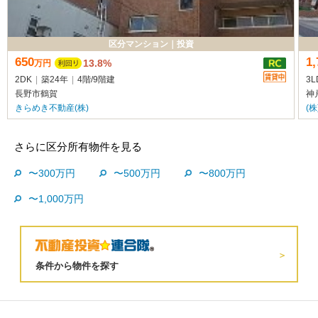
区分マンション
｜
投資
650
1,
13.8%
万
円
2DK
|
築24年
|
4階
/
9階建
3L
長野市鶴賀
神
きらめき不動産(株)
(
さらに区分所有物件を見る
〜300万円
〜500万円
〜800万円
〜1,000万円
条件から物件を探す