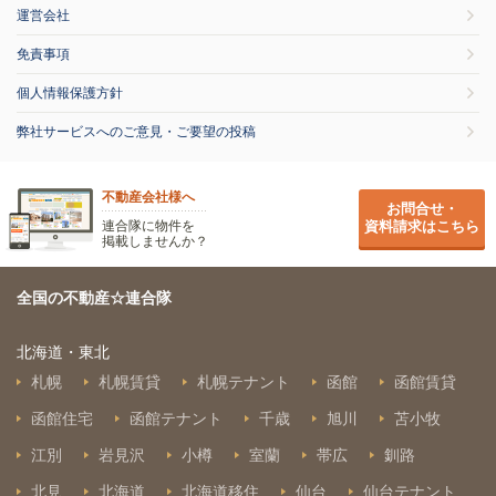
運営会社
免責事項
個人情報保護方針
弊社サービスへのご意見・ご要望の投稿
不動産会社様へ
お問合せ・
連合隊に物件を
資料請求はこちら
掲載しませんか？
全国の不動産☆連合隊
北海道・東北
札幌
札幌賃貸
札幌テナント
函館
函館賃貸
函館住宅
函館テナント
千歳
旭川
苫小牧
江別
岩見沢
小樽
室蘭
帯広
釧路
北見
北海道
北海道移住
仙台
仙台テナント