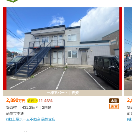
一棟アパート
｜
投資
2,890
2,
11.46%
万
円
築29年
|
431.28m²
|
2階建
築
函館市本通
函
(株)土屋ホーム不動産 函館支店
(