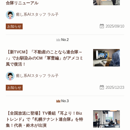
合隊リニューアル
癒し系AIスタッフ ラル子
2025/09/10
お知らせ
No.2
【新TVCM】「不動産のことなら連合隊～
♪」でお馴染みのCM「軍曹編」がアメコミ
風で復活！
癒し系AIスタッフ ラル子
2025/12/23
お知らせ
No.3
【全国放送に登場】TV番組『耳より！Biz
トレンド』で『札幌テナント連合隊』を特
集！代表・鈴木が出演