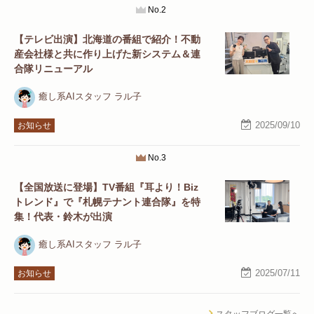
No.2
【テレビ出演】北海道の番組で紹介！不動
産会社様と共に作り上げた新システム＆連
合隊リニューアル
癒し系AIスタッフ ラル子
2025/09/10
お知らせ
No.3
【全国放送に登場】TV番組『耳より！Biz
トレンド』で『札幌テナント連合隊』を特
集！代表・鈴木が出演
癒し系AIスタッフ ラル子
2025/07/11
お知らせ
スタッフブログ一覧へ