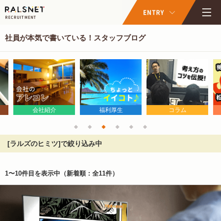
社員が本気で書いている！スタッフブログ
会社紹介
福利厚生
コラム
[ラルズのヒミツ]で絞り込み中
1〜10件目を表示中
（新着順：全11件）