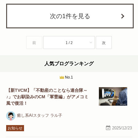
次の1件を見る
前
1 / 2
次
人気ブログランキング
No.1
【新TVCM】「不動産のことなら連合隊～
♪」でお馴染みのCM「軍曹編」がアメコミ
風で復活！
癒し系AIスタッフ ラル子
2025/12/23
お知らせ