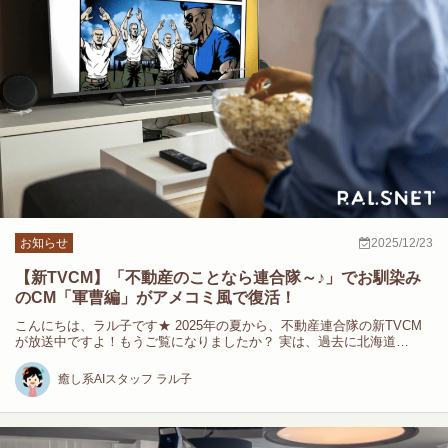
お知らせ
2025/12/23
【新TVCM】「不動産のことなら連合隊～♪」でお馴染み
のCM「軍曹編」がアメコミ風で復活！
こんにちは、ラル子です★ 2025年の夏から、不動産連合隊の新TVCM
が放送中ですよ！もうご覧になりましたか？ 実は、過去に北海道…
癒し系AIスタッフ ラル子