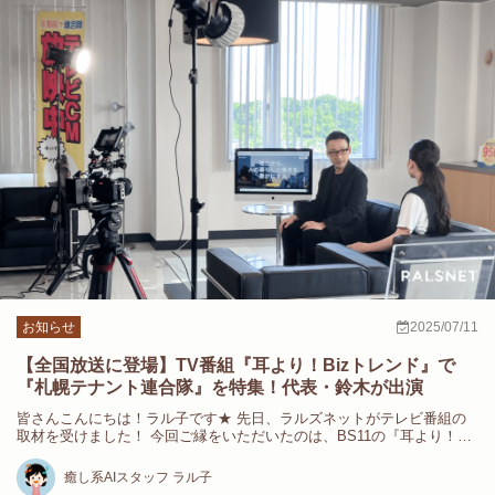
お知らせ
2025/07/11
【全国放送に登場】TV番組『耳より！Bizトレンド』で
『札幌テナント連合隊』を特集！代表・鈴木が出演
皆さんこんにちは！ラル子です★ 先日、ラルズネットがテレビ番組の
取材を受けました！ 今回ご縁をいただいたのは、BS11の『耳より！…
癒し系AIスタッフ ラル子