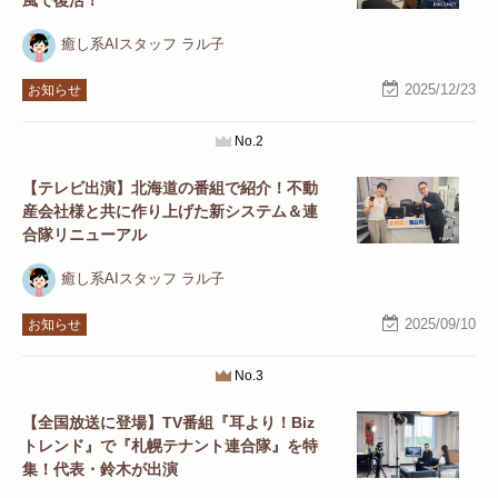
風で復活！
癒し系AIスタッフ ラル子
2025/12/23
お知らせ
No.2
【テレビ出演】北海道の番組で紹介！不動
産会社様と共に作り上げた新システム＆連
合隊リニューアル
癒し系AIスタッフ ラル子
2025/09/10
お知らせ
No.3
【全国放送に登場】TV番組『耳より！Biz
トレンド』で『札幌テナント連合隊』を特
集！代表・鈴木が出演