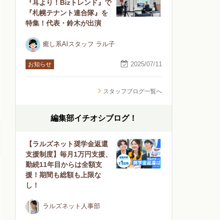
『耳より！Bizトレンド』で
『札幌テナント連合隊』を
特集！代表・鈴木が出演
癒し系AIスタッフ ラル子
2025/07/11
お知らせ
スタッフブログ一覧へ
編集部イチオシブログ！
【ラルズネット奨学金返還
支援制度】毎月1万円支援、
勤続11年目からは全額支
援！期間も総額も上限な
し！
ラルズネット人事部