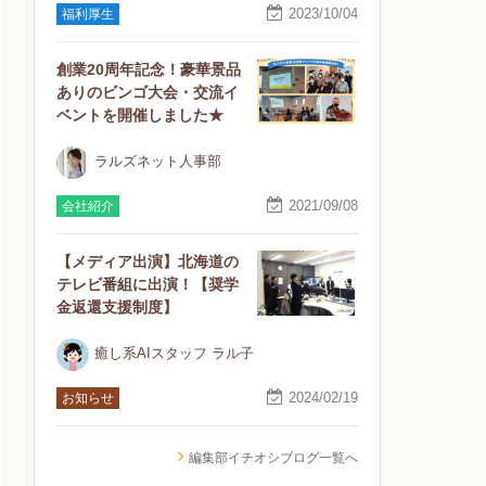
2023/10/04
福利厚生
創業20周年記念！豪華景品
ありのビンゴ大会・交流イ
ベントを開催しました★
ラルズネット人事部
2021/09/08
会社紹介
【メディア出演】北海道の
テレビ番組に出演！【奨学
金返還支援制度】
癒し系AIスタッフ ラル子
2024/02/19
お知らせ
編集部イチオシブログ一覧へ