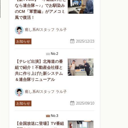
なら連合隊～♪」でお馴染み
のCM「軍曹編」がアメコミ
風で復活！
癒し系AIスタッフ ラル子
2025/12/23
お知らせ
No.2
【テレビ出演】北海道の番
組で紹介！不動産会社様と
共に作り上げた新システム
＆連合隊リニューアル
癒し系AIスタッフ ラル子
2025/09/10
お知らせ
No.3
【全国放送に登場】TV番組