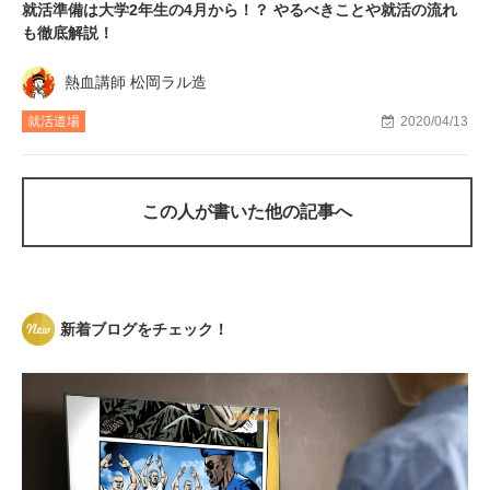
就活準備は大学2年生の4月から！？ やるべきことや就活の流れ
も徹底解説！
熱血講師 松岡ラル造
就活道場
2020/04/13
この人が書いた他の記事へ
新着ブログをチェック！