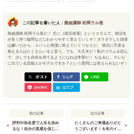
この記事を書いた人：
熱血講師 松岡ラル造
熱血講師 松岡ラル造だ！ 主に［就活道場］というコラムで、就活生
が良く持つ疑問などにわかりやすく答えていくぞ！ダラダラした回答
は嫌いだから、スパっと簡潔に答えていくつもりだ。 就活に不安を
抱える人はたくさんいると思う。でも、大丈夫だ！私のコラムを読ん
で、少しでも自信を持てるようになれば本望だ！ ちなみに、テレビ
に出ている芸能人がモデルですか？という質問には答えられないぞ！
前の記事
次の記事
評判や知名度で人生を決め
たくさんのご来場ありがと
<
>
るな！自分の直感を信じる
うございます！＆冬のイン