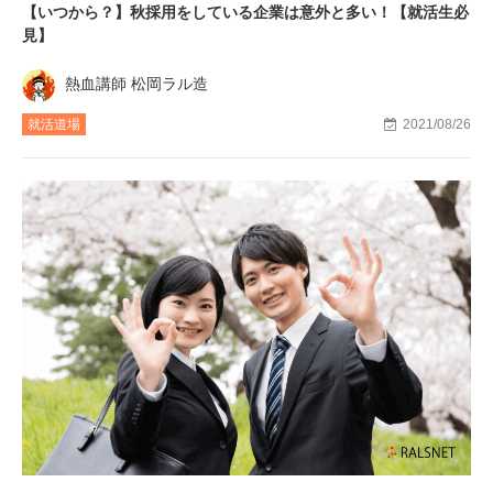
【いつから？】秋採用をしている企業は意外と多い！【就活生必
見】
熱血講師 松岡ラル造
就活道場
2021/08/26