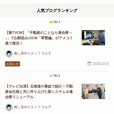
人気ブログランキング
No.1
【新TVCM】「不動産のことなら連合隊～
♪」でお馴染みのCM「軍曹編」がアメコミ
風で復活！
癒し系AIスタッフ ラル子
2025/12/23
お知らせ
No.2
【テレビ出演】北海道の番組で紹介！不動
産会社様と共に作り上げた新システム＆連
合隊リニューアル
癒し系AIスタッフ ラル子