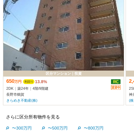
区分マンション
｜
投資
650
2,
13.8%
万
円
2DK
|
築24年
|
4階
/
9階建
2S
長野市鶴賀
神
きらめき不動産(株)
(
さらに区分所有物件を見る
〜300万円
〜500万円
〜800万円