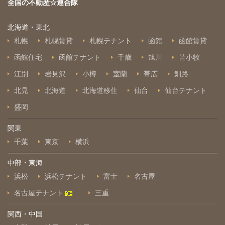
全国の不動産☆連合隊
北海道・東北
札幌
札幌賃貸
札幌テナント
函館
函館賃貸
函館住宅
函館テナント
千歳
旭川
苫小牧
江別
岩見沢
小樽
室蘭
帯広
釧路
北見
北海道
北海道移住
仙台
仙台テナント
盛岡
関東
千葉
東京
横浜
中部・東海
浜松
浜松テナント
富士
名古屋
名古屋テナント
三重
関西・中国