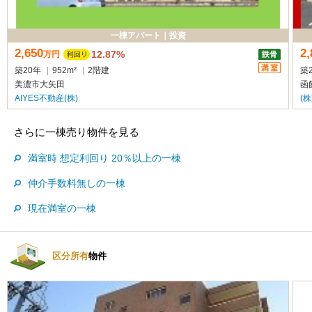
一棟アパート
｜
投資
2,650
2,
12.87%
万
円
築20年
|
952m²
|
2階建
築
美濃市大矢田
函
AIYES不動産(株)
(
さらに一棟売り物件を見る
満室時 想定利回り 20％以上の一棟
仲介手数料無しの一棟
現在満室の一棟
区分所有
物件