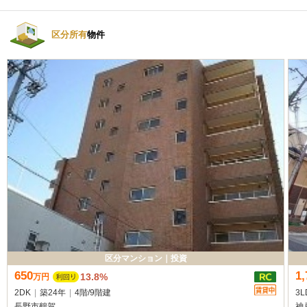
区分所有
物件
区分マンション
｜
投資
650
1,
13.8%
万
円
2DK
|
築24年
|
4階
/
9階建
3L
長野市鶴賀
神