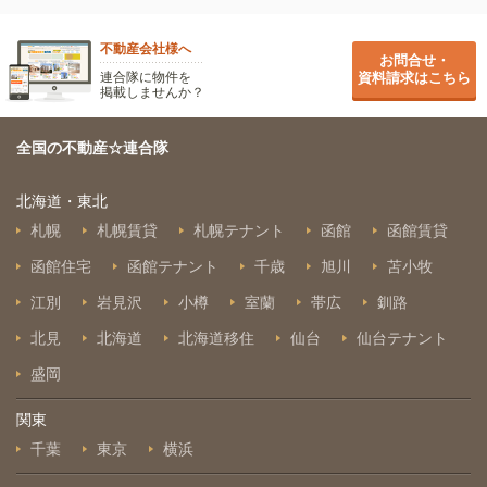
不動産会社様へ
お問合せ・
連合隊に物件を
資料請求はこちら
掲載しませんか？
全国の不動産☆連合隊
北海道・東北
札幌
札幌賃貸
札幌テナント
函館
函館賃貸
函館住宅
函館テナント
千歳
旭川
苫小牧
江別
岩見沢
小樽
室蘭
帯広
釧路
北見
北海道
北海道移住
仙台
仙台テナント
盛岡
関東
千葉
東京
横浜