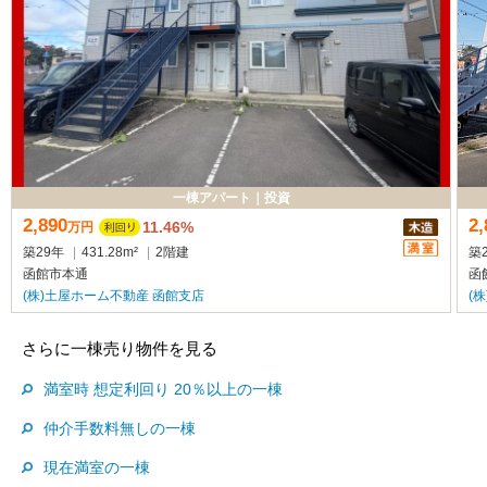
一棟アパート
｜
投資
2,890
2,
11.46%
万
円
築29年
|
431.28m²
|
2階建
築
函館市本通
函
(株)土屋ホーム不動産 函館支店
(
さらに一棟売り物件を見る
満室時 想定利回り 20％以上の一棟
仲介手数料無しの一棟
現在満室の一棟