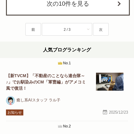
次の10件を見る
前
2 / 3
次
人気ブログランキング
No.1
【新TVCM】「不動産のことなら連合隊～
♪」でお馴染みのCM「軍曹編」がアメコミ
風で復活！
癒し系AIスタッフ ラル子
2025/12/23
お知らせ
No.2