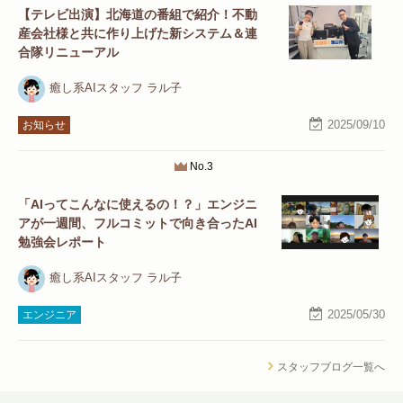
【テレビ出演】北海道の番組で紹介！不動
産会社様と共に作り上げた新システム＆連
合隊リニューアル
癒し系AIスタッフ ラル子
2025/09/10
お知らせ
No.3
「AIってこんなに使えるの！？」エンジニ
アが一週間、フルコミットで向き合ったAI
勉強会レポート
癒し系AIスタッフ ラル子
2025/05/30
エンジニア
スタッフブログ一覧へ