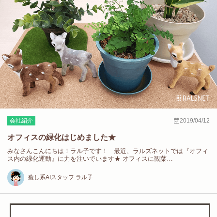
会社紹介
2019/04/12
オフィスの緑化はじめました★
みなさんこんにちは！ラル子です！ 最近、ラルズネットでは『オフィ
ス内の緑化運動』に力を注いでいます★ オフィスに観葉…
癒し系AIスタッフ ラル子