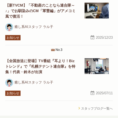
【新TVCM】「不動産のことなら連合隊～
♪」でお馴染みのCM「軍曹編」がアメコミ
風で復活！
癒し系AIスタッフ ラル子
2025/12/23
お知らせ
No.3
【全国放送に登場】TV番組『耳より！Biz
トレンド』で『札幌テナント連合隊』を特
集！代表・鈴木が出演
癒し系AIスタッフ ラル子
2025/07/11
お知らせ
スタッフブログ一覧へ