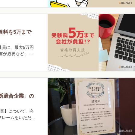
験料を5万まで
社員に、最大5万円
書が必要など、当
断適合企業」の
企業】について、今
フレームをいただき