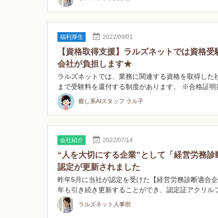
福利厚生
2022/09/01
【資格取得支援】ラルズネットでは資格受
会社が負担します★
ラルズネットでは、業務に関連する資格を取得した
まで受験料を還付する制度があります。 ※合格証明
社…
癒し系AIスタッフ ラル子
会社紹介
2022/07/14
“人を大切にする企業”として「経営労務診
認定が更新されました
昨年5月に当社が認定を受けた【経営労務診断適合
年も引き続き更新することができ、認定証アクリル
ま…
ラルズネット人事部