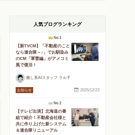
人気ブログランキング
No.1
【新TVCM】「不動産のこと
なら連合隊～♪」でお馴染み
のCM「軍曹編」がアメコミ
風で復活！
癒し系AIスタッフ ラル子
2025/12/23
お知らせ
No.2
【テレビ出演】北海道の番
組で紹介！不動産会社様と
共に作り上げた新システム
＆連合隊リニューアル