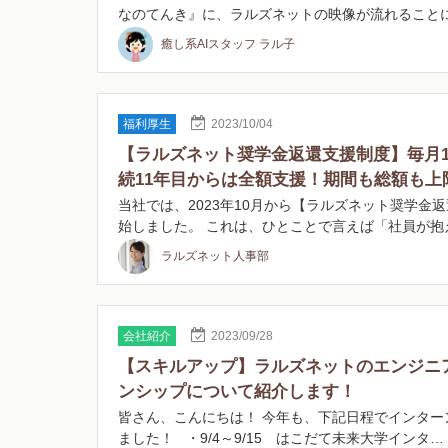
なのてんき』に、ラルズネットの映像が流れること
癒し系AIスタッフ ラル子
福利厚生
2023/10/04
【ラルズネット奨学金返還支援制度】毎月
続11年目からは全額支援！期間も総額も上
当社では、2023年10月から【ラルズネット奨学金
始しました。 これは、ひとことで言えば「社員が抱
ラルズネット人事部
会社紹介
2023/09/28
【スキルアップ】ラルズネットのエンジニ
ンシップについて紹介します！
皆さん、こんにちは！ 今年も、下記日程でインター
ました！ ・9/4～9/15 はこだて未来大学インタ…