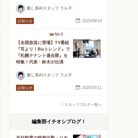
癒し系AIスタッフ ラル子
2025/09/10
お知らせ
No.3
【全国放送に登場】TV番組
『耳より！Bizトレンド』で
『札幌テナント連合隊』を
特集！代表・鈴木が出演
癒し系AIスタッフ ラル子
2025/07/11
お知らせ
スタッフブログ一覧へ
編集部イチオシブログ！
当社制度の時差出勤・リモ