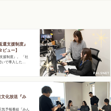
返還支援制度』
タビュー】
支援制度』。 「社
思いで導入した…
海道文化放送『み
の天気予報番組『みん