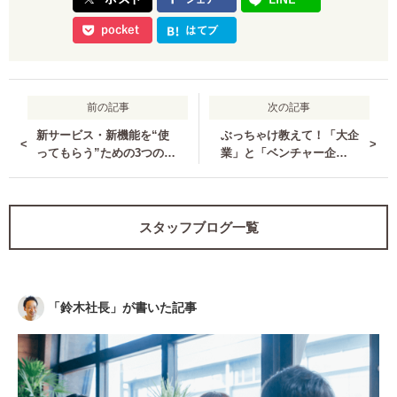
前の記事
次の記事
新サービス・新機能を“使
ぶっちゃけ教えて！「大企
<
>
ってもらう”ための3つの方
業」と「ベンチャー企
法【前編】 〜『告知・導
業」、どっちがいいの？
線』編〜
【前編】
スタッフブログ一覧
「
鈴木社長
」が書いた記事