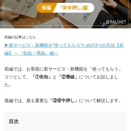
前編の記事はこちら
▶︎新サービス・新機能を“使ってもらう”ための3つの方法【前
編】 ～『告知・導線』編～
前編では、お客様に新サービス・新機能を「使ってもらう」
コツとして、
「①告知」
と
「②導線」
についてお話しまし
た。
後編では、最も重要な
「③背中押し」
について解説します。
目次