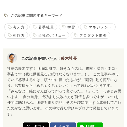
この記事に関連するキーワード
考え方
若手社員
学習
マネジメント
発想力
当社のバリュー
プロダクト開発
この記事を書いた人：
鈴木社長
社長の鈴木です！ 函館出身で、好きなものは、将棋・温泉・ネコ・
宇宙です（夜に動画見ると眠れなくなります…）。 この仕事をやっ
ていて感動するのは、頭の中に描いたものが、実際に動く商品にな
り、お客様から「めちゃくちゃいい！」って言われたときです。
「みんなと一緒にがんばって作って良かった…！」って、しみじみ思
います。 自分自身、成功より失敗の方が何倍も多いですが、いつも
仲間に助けられ、困難を乗り切り、そのたびに少しずつ成長してこれ
たのかなと思います。 その中で得た学びをブログで発信していきま
す。